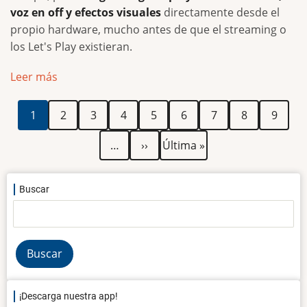
voz en off y efectos visuales
directamente desde el
propio hardware, mucho antes de que el streaming o
los Let's Play existieran.
Leer más
Paginación
Página
Página
Página
Página
Página
Página
Página
Página
Página
1
2
3
4
5
6
7
8
9
actual
Siguiente
Última
…
››
Última »
página
página
Buscar
Buscar
¡Descarga nuestra app!