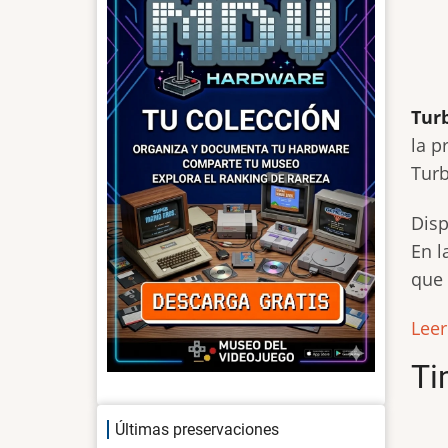
Tur
la p
Turb
Disp
En l
que 
Lee
Ti
Últimas preservaciones