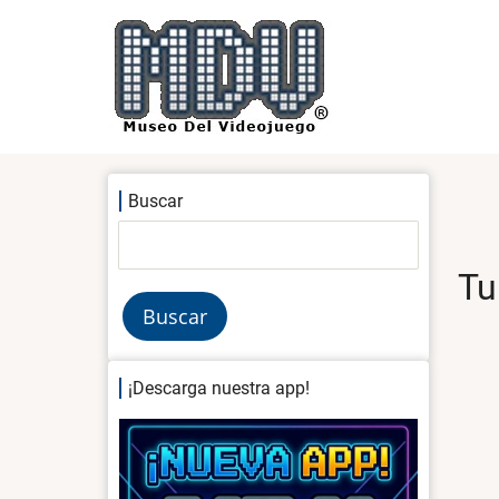
Pasar
al
contenido
principal
Buscar
Buscar
Tu
¡Descarga nuestra app!