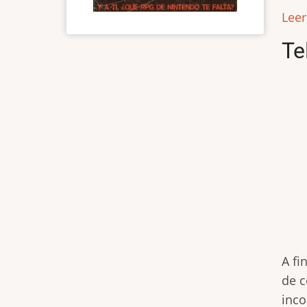
Lee
Te
A fi
de c
inco