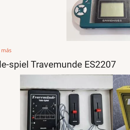
r más
le-spiel Travemunde ES2207