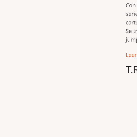
Con 
seri
cart
Se t
jump
Lee
T.