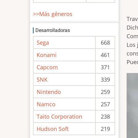
>>Más géneros
Trav
Dich
Desarrolladoras
Como
Sega
668
Los 
cons
Konami
461
Pued
Capcom
371
SNK
339
Nintendo
259
Namco
257
Taito Corporation
238
Hudson Soft
219