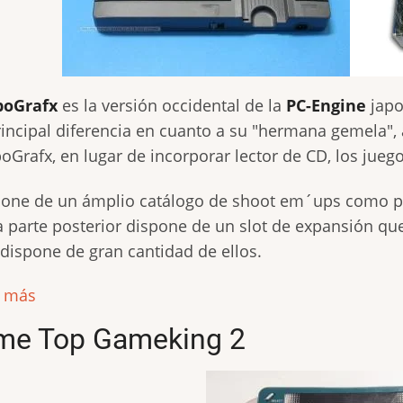
boGrafx
es la versión occidental de la
PC-Engine
japo
rincipal diferencia en cuanto a su "hermana gemela", 
oGrafx, en lugar de incorporar lector de CD, los jue
one de un ámplio catálogo de shoot em´ups como po
a parte posterior dispone de un slot de expansión que 
dispone de gran cantidad de ellos.
r más
me Top Gameking 2