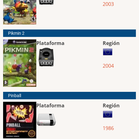
2003
Pikmin 2
Plataforma
Región
2004
Pinball
Plataforma
Región
1986