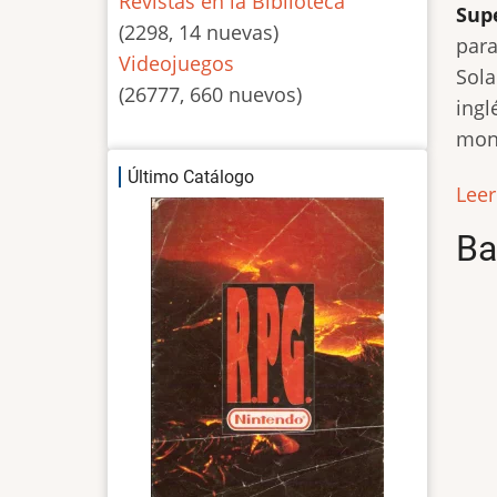
Revistas en la Biblioteca
Sup
(2298, 14 nuevas)
para
Videojuegos
Sola
(26777, 660 nuevos)
ingl
mone
Último Catálogo
Lee
Ba