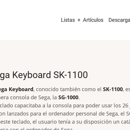
Main
Listas
Artículos
Descarg
navigation
ga Keyboard SK-1100
ega Keyboard
, conocido también como el
SK-1100
, 
era consola de Sega, la
SG-1000
.
eclado capacitaba a la consola para poder usar los 2
on lanzados para el ordenador personal de Sega, el S
este teclado, el usuario tenía a su disposición un c
rse con el ordenador de Sega.