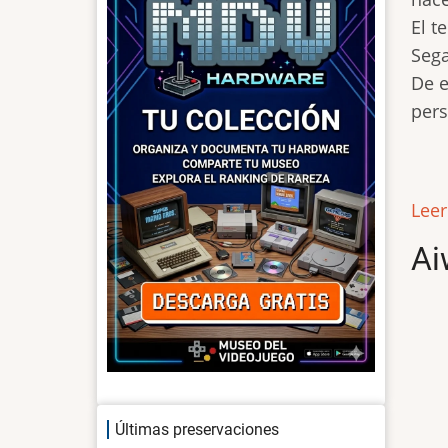
El t
Sega
De e
pers
Lee
Ai
Últimas preservaciones