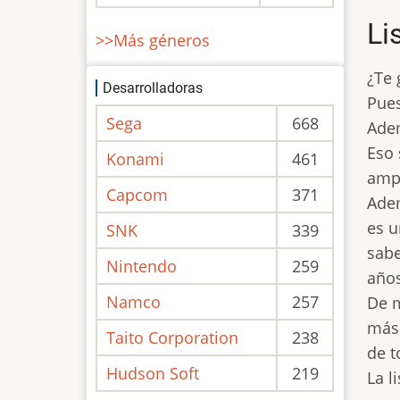
Li
>>Más géneros
¿Te 
Desarrolladoras
Pues
Sega
668
Adem
Eso 
Konami
461
ampl
Capcom
371
Adem
es u
SNK
339
sabe
Nintendo
259
años
Namco
257
De m
más 
Taito Corporation
238
de t
Hudson Soft
219
La l