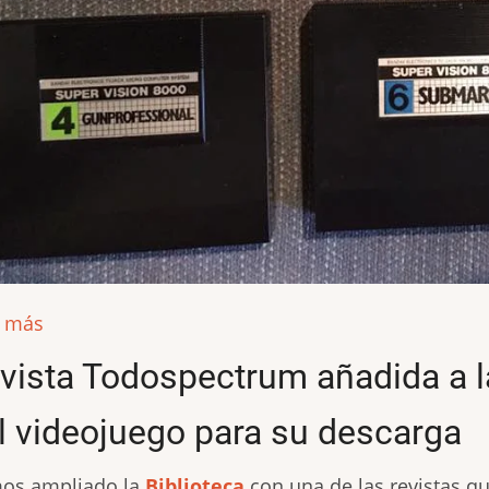
r más
vista Todospectrum añadida a l
l videojuego para su descarga
os ampliado la
Biblioteca
con una de las revistas 