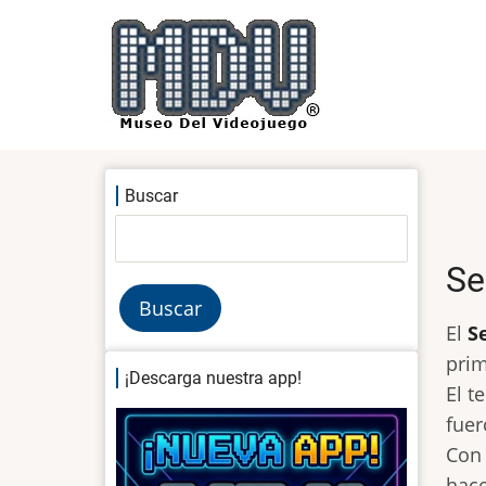
Pasar
al
contenido
principal
Buscar
Buscar
Se
El
S
prim
¡Descarga nuestra app!
El t
fuer
Con 
hace