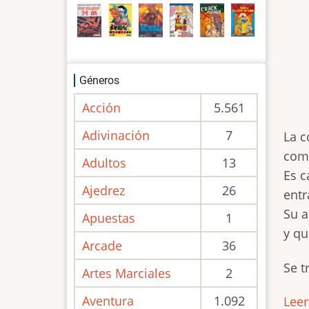
Géneros
Acción
5.561
Adivinación
7
La 
come
Adultos
13
Es c
Ajedrez
26
entr
Su a
Apuestas
1
y qu
Arcade
36
Se t
Artes Marciales
2
Aventura
1.092
Lee